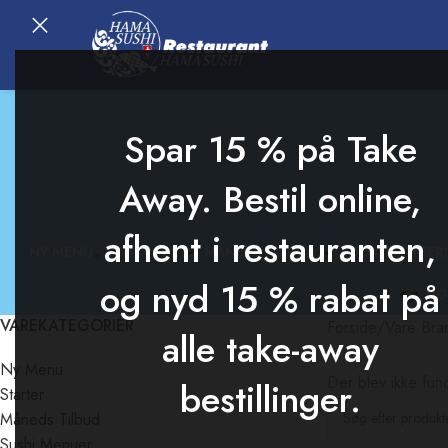
Spar 15 % på Take
Away. Bestil online,
afhent i restauranten,
NY MENU
STARTER
MÅNEDS TILBUD
SUSHI MENUER
og nyd 15 % rabat på
HO
VAREKATEGORIER
Forside
/
Vare Bra
alle take-away
Ny Menu
Der blev ikke fund
bestillinger.
Starter
Måneds Tilbud
Sushi Menuer