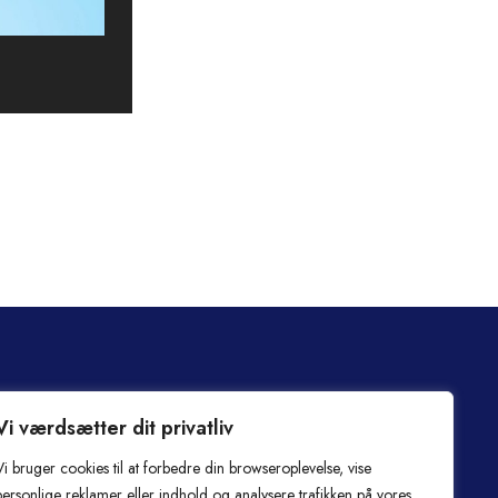
Praktisk
Vi værdsætter dit privatliv
ALLERGI
Om Hama
Vi bruger cookies til at forbedre din browseroplevelse, vise
INFORMATION
Handelsbetingelser
personlige reklamer eller indhold og analysere trafikken på vores
Kontakt os hvis du har