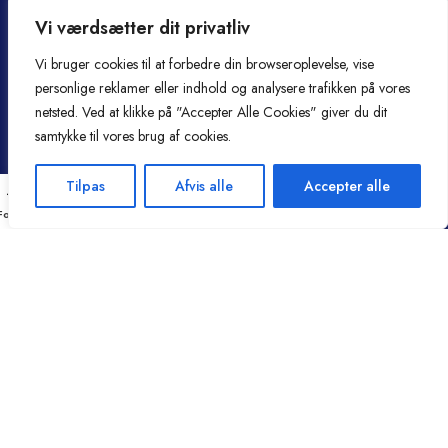
+45 91969999
+ 45 60788886
Vi værdsætter dit privatliv
5000@hamasushi.dk
6100@hamasushi.dk
Vi bruger cookies til at forbedre din browseroplevelse, vise
personlige reklamer eller indhold og analysere trafikken på vores
Åbningstider
Praktisk
netsted. Ved at klikke på "Accepter Alle Cookies" giver du dit
samtykke til vores brug af cookies.
Søndag - Torsdag
Om Hama
12:00 - 21:30
Handelsbetingelser
Tilpas
Afvis alle
Accepter alle
Fredag - lørdag
Cookie- og privatlivspolitik
Forside
Haderslev
Odense
Kurv
Menu
12:00 - 22:00
Smiley-rapport
Kontakt
ALLERGI INFORMATION
Kontakt os hvis du har spørgsmål vedr. allergene ingredienser i vores
retter.
Hama sushi Restaurant @ 2024 | Powered by
NemBestil ApS