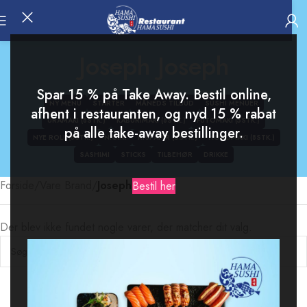
Joseph Joseph
Spar 15 % på Take Away. Bestil online,
NY MENU
STARTER
MÅNEDS TILBUD
SUSHI MENUER
afhent i restauranten, og nyd 15 % rabat
URAMAKI (8STK.)
KABURIMAKI (8STK.)
FUTOMAKI (5STK.)
på alle take-away bestillinger.
NYE ROLL (8STK.)
NIGIRI
RISPAPIR (6STK.)
HOSOMAKI (8STK.)
SASHIMI
STICKS
TILBEHØR
DRIKKE
Forside
/
Vare Brand
/
Joseph Joseph
Bestil her
Der blev ikke fundet nogle varer, der matcher dit valg.