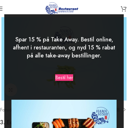
-15%
Spar 15 % på Take Away. Bestil online,
afhent i restauranten, og nyd 15 % rabat
på alle take-away bestillinger.
Bestil her
Klik for at forstørre
Forside
/
Starter
3. Edamamebønner Salt