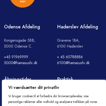
Odense Afdeling
Haderslev Afdeling
Kongensgade 58B,
Gravene 18A,
5000 Odense C.
6100 Haderslev
+45 91969999
+ 45 60788886
5000@hamasushi.dk
6100@hamasushi.dk
Åbningstider
Praktisk
Vi værdsætter dit privatliv
Søndag - Torsdag
Om Hama
Vi bruger cookies til at forbedre din browseroplevelse, vise
12:00 - 21:30
Handelsbetingelser
personlige reklamer eller indhold og analysere trafikken på vores
Fredag - lørdag
Cookie- og privatlivspolitik