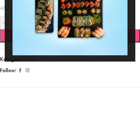
38,25
kr.
45,00
kr.
-
+
TILFØJ TIL KURV
Kategori:
Starter
Follow: