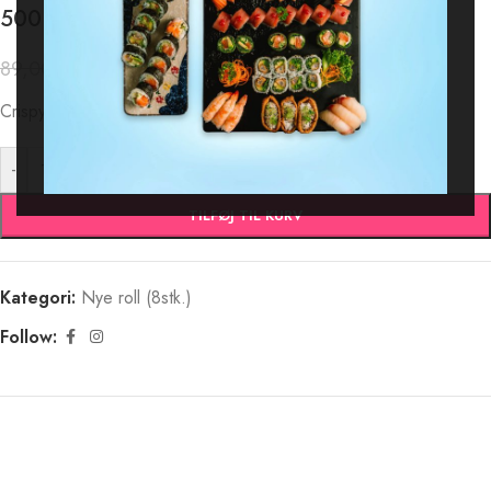
500. Crispy Rejer Dream Rulle
75,65
kr.
89,00
kr.
Crispy Rejer, Philadelphia, Avocado. rullet i Sesam.
-
+
TILFØJ TIL KURV
Kategori:
Nye roll (8stk.)
Follow: