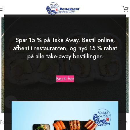
-15%
Spar 15 % på Take Away. Bestil online,
afhent i restauranten, og nyd 15 % rabat
på alle take-away bestillinger.
Bestil her
Klik for at forstørre
Forside
/
Nye roll (8stk.)