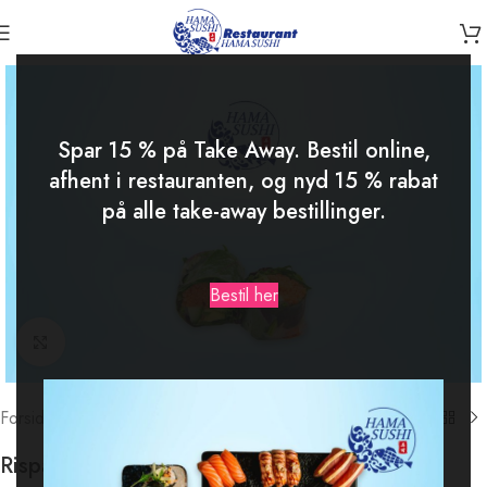
-15%
Spar 15 % på Take Away. Bestil online,
afhent i restauranten, og nyd 15 % rabat
på alle take-away bestillinger.
Bestil her
Klik for at forstørre
Forside
/
Rispapir (6stk.)
Rispapir.Veggie.