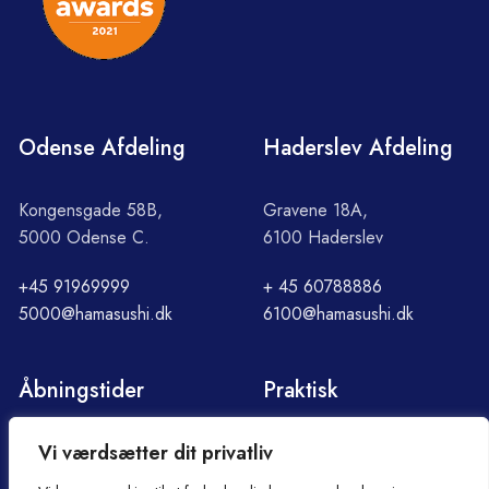
Odense Afdeling
Haderslev Afdeling
Kongensgade 58B,
Gravene 18A,
5000 Odense C.
6100 Haderslev
+45 91969999
+ 45 60788886
5000@hamasushi.dk
6100@hamasushi.dk
Åbningstider
Praktisk
Vi værdsætter dit privatliv
Søndag - Torsdag
Om Hama
12:00 - 21:30
Handelsbetingelser