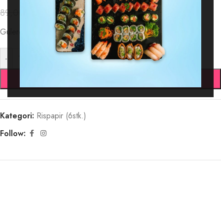
75,65
kr.
89,00
kr.
Gulerod Mango avocado agurk baby mix salat….
-
+
TILFØJ TIL KURV
Kategori:
Rispapir (6stk.)
Follow: