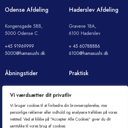
Odense Afdeling
Haderslev Afdeling
Kongensgade 58B,
Gravene 18A,
5000 Odense C.
6100 Haderslev
+45 91969999
+ 45 60788886
5000@hamasushi.dk
6100@hamasushi.dk
Åbningstider
Praktisk
Søndag - Torsdag
Om Hama
Vi værdsætter dit privatliv
12:00 - 21:30
Handelsbetingelser
Fredag - lørdag
Cookie- og privatlivspolitik
Vi bruger cookies til at forbedre din browseroplevelse, vise
12:00 - 22:00
Smiley-rapport
personlige reklamer eller indhold og analysere trafikken på vores
Kontakt
netsted. Ved at klikke på "Accepter Alle Cookies" giver du dit
samtykke til vores brug af cookies.