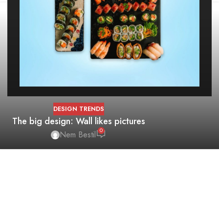
DESIGN TRENDS
The big design: Wall likes pictures
0
Nem Bestil