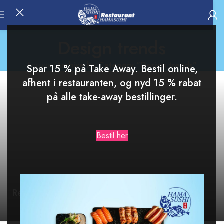
Design trends
Forside
/
Archive by Category "Design trends"
Spar 15 % på Take Away. Bestil online,
afhent i restauranten, og nyd 15 % rabat
på alle take-away bestillinger.
Bestil her
DESIGN TRENDS
Reinterprets the classic bookshelf
0
Nem Bestil