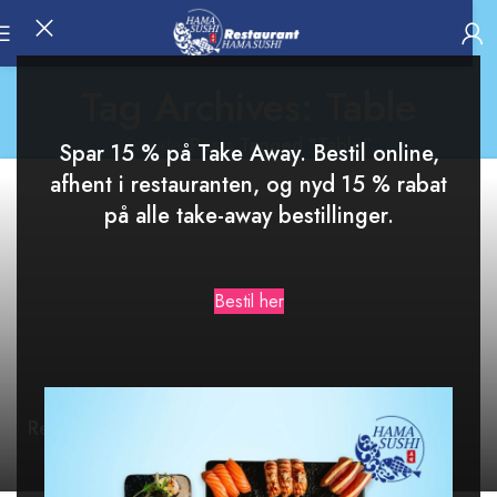
Tag Archives: Table
Forside
/
Posts Tagged "Table"
Spar 15 % på Take Away. Bestil online,
afhent i restauranten, og nyd 15 % rabat
på alle take-away bestillinger.
Bestil her
DESIGN TRENDS
Reinterprets the classic bookshelf
0
Nem Bestil