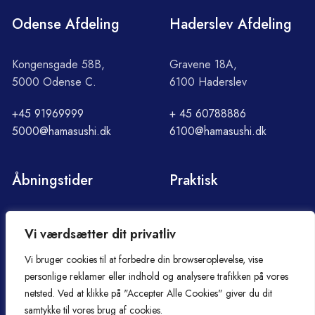
Odense Afdeling
Haderslev Afdeling
Kongensgade 58B,
Gravene 18A,
5000 Odense C.
6100 Haderslev
+45 91969999
+ 45 60788886
5000@hamasushi.dk
6100@hamasushi.dk
Åbningstider
Praktisk
Søndag - Torsdag
Om Hama
Vi værdsætter dit privatliv
12:00 - 21:30
Handelsbetingelser
Fredag - lørdag
Cookie- og privatlivspolitik
Vi bruger cookies til at forbedre din browseroplevelse, vise
12:00 - 22:00
Smiley-rapport
personlige reklamer eller indhold og analysere trafikken på vores
Kontakt
netsted. Ved at klikke på "Accepter Alle Cookies" giver du dit
samtykke til vores brug af cookies.